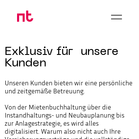
Leistungen
Exklusiv
für
unsere
Versicherungen
Kunden
Finanzierungen
Versorgungswerk
Unseren Kunden bieten wir eine persönliche
Services
und zeitgemäße Betreuung.
Für unsere Kunden
Von der Mietenbuchhaltung über die
Für Interessierte
Instandhaltungs- und Neubauplanung bis
zur Anlagestrategie, es wird alles
NT Hannover
digitalisiert. Warum also nicht auch Ihre